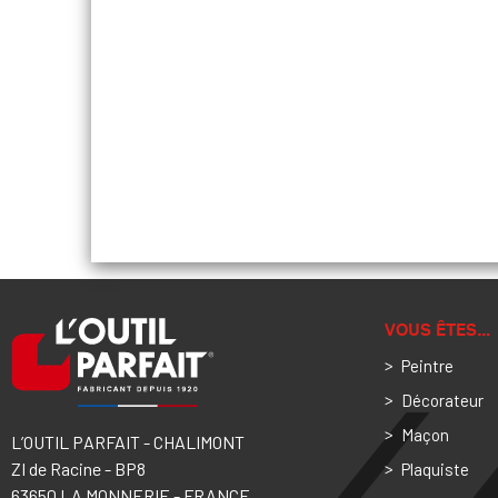
VOUS ÊTES…
Peintre
Décorateur
Maçon
L’OUTIL PARFAIT - CHALIMONT
ZI de Racine - BP8
Plaquiste
63650 LA MONNERIE - FRANCE