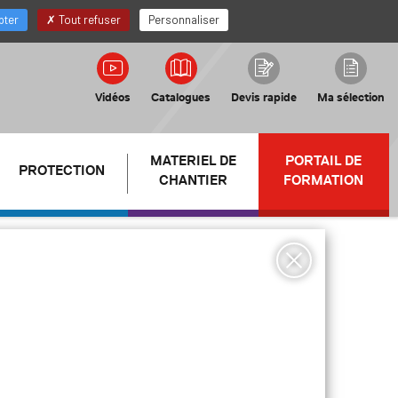
FR
Mon compte Distributeur
pter
Tout refuser
Personnaliser
Vidéos
Catalogues
Devis rapide
Ma sélection
MATERIEL DE
PORTAIL DE
PROTECTION
CHANTIER
FORMATION