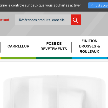
donne le contrôle sur ceux que vous souhaitez activer
Tout acce
ntact
FINITION
POSE DE
CARRELEUR
BROSSES &
REVETEMENTS
ROULEAUX