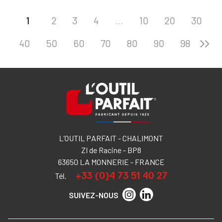
1
2
3
4
...
10
20
30
40
50
60
70
80
90
98
L’OUTIL PARFAIT - CHALIMONT
ZI de Racine - BP8
63650 LA MONNERIE - FRANCE
+33 (0)4 73 51 40 27
Tél.
SUIVEZ-NOUS