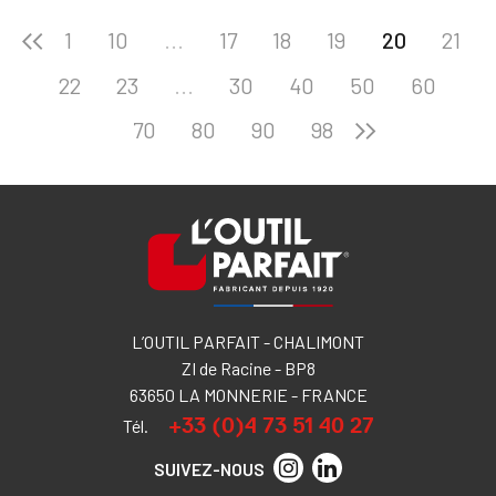
1
10
...
17
18
19
20
21
22
23
...
30
40
50
60
70
80
90
98
L’OUTIL PARFAIT - CHALIMONT
ZI de Racine - BP8
63650 LA MONNERIE - FRANCE
+33 (0)4 73 51 40 27
Tél.
SUIVEZ-NOUS