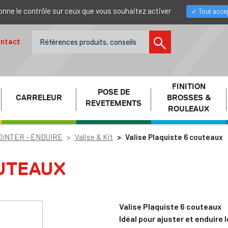
donne le contrôle sur ceux que vous souhaitez activer
Tout acce
ntact
FINITION
POSE DE
CARRELEUR
BROSSES &
REVETEMENTS
ROULEAUX
OINTER - ENDUIRE
Valise & Kit
Valise Plaquiste 6 couteaux
OUTEAUX
Valise Plaquiste 6 couteaux
Idéal pour ajuster et enduire