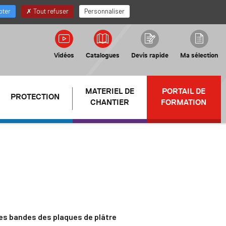
FR
Mon compte Distributeur
pter
Tout refuser
Personnaliser
Vidéos
Catalogues
Devis rapide
Ma sélection
MATERIEL DE
PORTAIL DE
PROTECTION
CHANTIER
FORMATION
 les bandes des plaques de plâtre