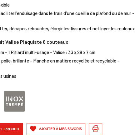
xible
iliter l'enduisage dans le frais d'une cueillie de plafond ou de mur -
atter, décaper, reboucher, élargir les fissures et nettoyer les rouleaux
it Valise Plaquiste 6 couteaux
cm - 1 Riflard multi-usage - Valise : 33 x 29 x 7 cm
polie, brillante - Manche en matière recyclée et recyclable -
s usines
AJOUTER À MES FAVORIS
CE PRODUIT