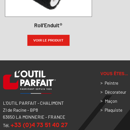
Roll'Enduit®
VOIR LE PRODUIT
VOUS ÊTES…
Peintre
Décorateur
Maçon
L’OUTIL PARFAIT - CHALIMONT
ZI de Racine - BP8
Plaquiste
63650 LA MONNERIE - FRANCE
+33 (0)4 73 51 40 27
Tél.