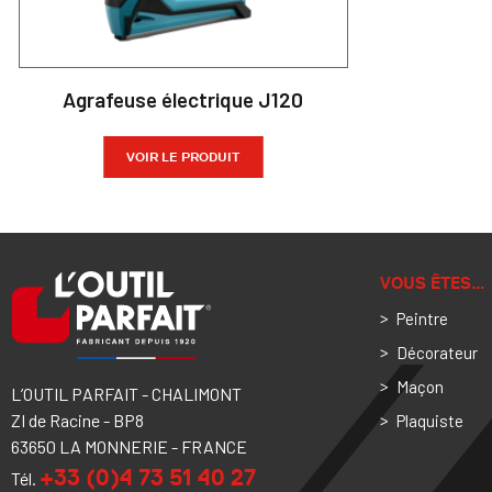
Agrafeuse électrique J120
VOIR LE PRODUIT
VOUS ÊTES…
Peintre
Décorateur
Maçon
L’OUTIL PARFAIT - CHALIMONT
ZI de Racine - BP8
Plaquiste
63650 LA MONNERIE - FRANCE
+33 (0)4 73 51 40 27
Tél.