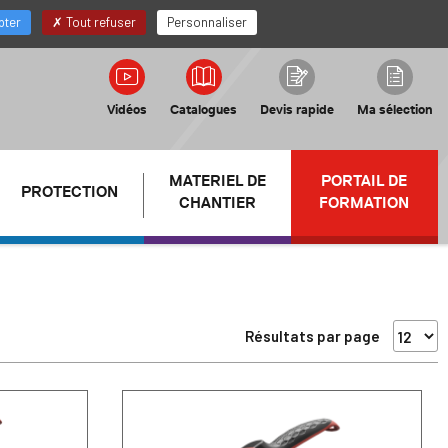
FR
Mon compte Distributeur
pter
Tout refuser
Personnaliser
Vidéos
Catalogues
Devis rapide
Ma sélection
MATERIEL DE
PORTAIL DE
PROTECTION
CHANTIER
FORMATION
Résultats par page