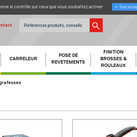
donne le contrôle sur ceux que vous souhaitez activer
Tout acce
ntact
FINITION
POSE DE
CARRELEUR
BROSSES &
REVETEMENTS
ROULEAUX
grafeuses