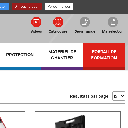
FR
Mon compte Distributeur
pter
Tout refuser
Personnaliser
Vidéos
Catalogues
Devis rapide
Ma sélection
MATERIEL DE
PORTAIL DE
PROTECTION
CHANTIER
FORMATION
Résultats par page