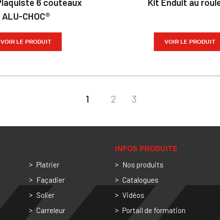
Plaquiste 6 couteaux
Kit Enduit au roul
ALU-CHOC®
VOIR LE PRODUIT
VOIR LE PRODUIT
1
2
3
INFOS PRODUITS
Platrier
Nos produits
Façadier
Catalogues
Solier
Vidéos
Carreleur
Portail de formation