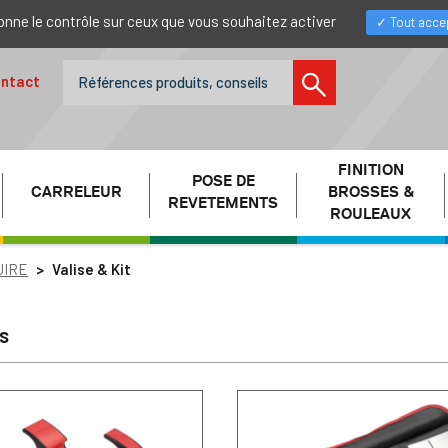
donne le contrôle sur ceux que vous souhaitez activer
Tout acce
ntact
FINITION
POSE DE
CARRELEUR
BROSSES &
REVETEMENTS
ROULEAUX
UIRE
Valise & Kit
és