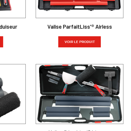
duiseur
Valise ParfaitLiss'® Airless
VOIR LE PRODUIT