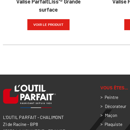
Valise ParfaitLiss'® Grande
Valise 
surface
VOIR LE PRODUIT
VOUS ÊTES…
Peintre
Décorateur
Maçon
L’OUTIL PARFAIT - CHALIMONT
ZI de Racine - BP8
Plaquiste