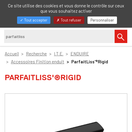
FR
Ce site utilise des cookies et vous donne le contrôle sur ceux
que vous souhaitez activer
Afficher/masquer
Tout accepter
Tout refuser
Personnaliser
la
navigation
Accueil
Recherche
I.T.E.
ENDUIRE
Accessoires Finition enduit
ParfaitLiss'®Rigid
PARFAITLISS'®RIGID