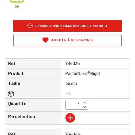
DEMANDE D'INFORMATION SUR CE PRODUIT
AJOUTER À MES FAVORIS
Réf.
764035
Produit
ParfaitLiss'®Rigid
Taille
35 cm
× 2
Quantité
+
Ma sélection
Réf.
764045