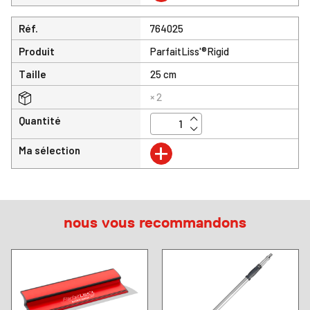
Réf.
764025
Produit
ParfaitLiss'®Rigid
Taille
25 cm
× 2
Quantité
+
Ma sélection
nous vous recommandons