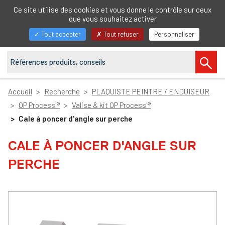
FR
Ce site utilise des cookies et vous donne le contrôle sur ceux
que vous souhaitez activer
Afficher/masquer
Tout accepter
Tout refuser
Personnaliser
la
navigation
Accueil
Recherche
PLAQUISTE PEINTRE / ENDUISEUR
OP Process'®
Valise & kit OP Process'®
Cale à poncer d'angle sur perche
CALE À PONCER D'ANGLE SUR
PERCHE