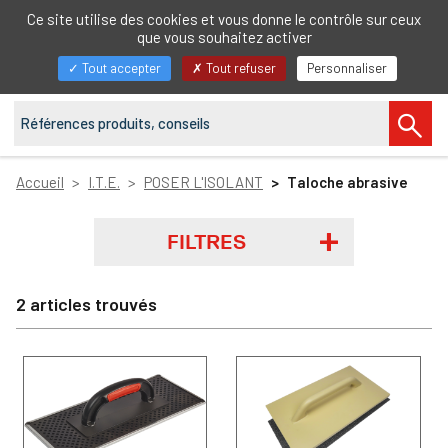
FR
Ce site utilise des cookies et vous donne le contrôle sur ceux
que vous souhaitez activer
Afficher/masquer
Tout accepter
Tout refuser
Personnaliser
la
navigation
Accueil
I.T.E.
POSER L'ISOLANT
Taloche abrasive
FILTRES
2 articles trouvés