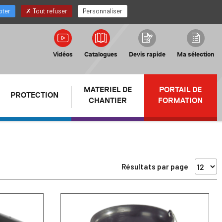
FR
Mon compte Distributeur
pter
Tout refuser
Personnaliser
Vidéos
Catalogues
Devis rapide
Ma sélection
MATERIEL DE
PORTAIL DE
PROTECTION
CHANTIER
FORMATION
Résultats par page