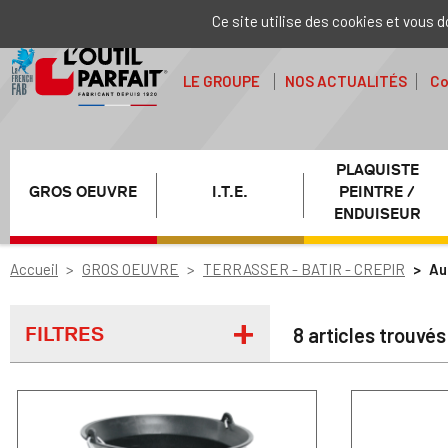
Ce site utilise des cookies et vous 
LE GROUPE
NOS ACTUALITÉS
Co
PLAQUISTE
GROS OEUVRE
I.T.E.
PEINTRE /
ENDUISEUR
Accueil
GROS OEUVRE
TERRASSER - BATIR - CREPIR
Au
FILTRES
8 articles trouvés