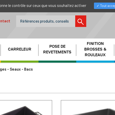
donne le contrôle sur ceux que vous souhaitez activer
Tout acce
ntact
FINITION
POSE DE
CARRELEUR
BROSSES &
REVETEMENTS
ROULEAUX
ges - Seaux - Bacs