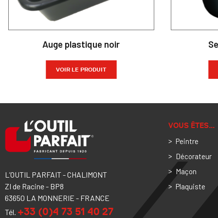
Auge plastique noir
Se
VOIR LE PRODUIT
VOUS ÊTES…
Peintre
Décorateur
Maçon
L’OUTIL PARFAIT - CHALIMONT
ZI de Racine - BP8
Plaquiste
63650 LA MONNERIE - FRANCE
+33 (0)4 73 51 40 27
Tél.