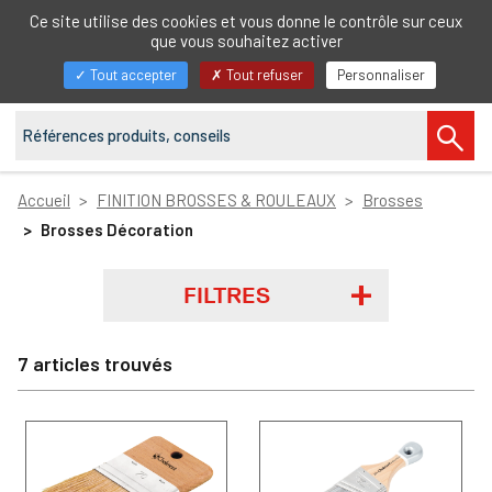
FR
Ce site utilise des cookies et vous donne le contrôle sur ceux
que vous souhaitez activer
Afficher/masquer
Tout accepter
Tout refuser
Personnaliser
la
navigation
Accueil
FINITION BROSSES & ROULEAUX
Brosses
Brosses Décoration
FILTRES
7 articles trouvés