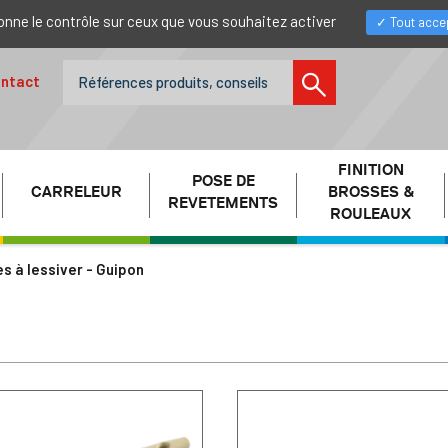
donne le contrôle sur ceux que vous souhaitez activer
Tout acce
ntact
FINITION
POSE DE
CARRELEUR
BROSSES &
REVETEMENTS
ROULEAUX
s à lessiver - Guipon