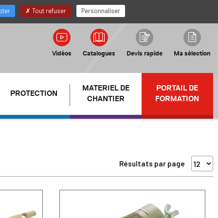
FR
Mon compte Distributeur
pter
Tout refuser
Personnaliser
Vidéos
Catalogues
Devis rapide
Ma sélection
MATERIEL DE
PORTAIL DE
PROTECTION
CHANTIER
FORMATION
Résultats par page