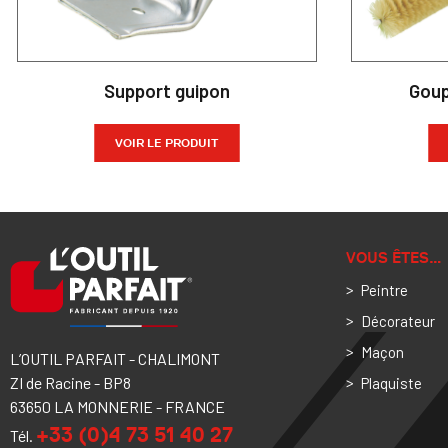
Support guipon
Goup
VOIR LE PRODUIT
VOUS ÊTES…
Peintre
Décorateur
Maçon
L’OUTIL PARFAIT - CHALIMONT
ZI de Racine - BP8
Plaquiste
63650 LA MONNERIE - FRANCE
+33 (0)4 73 51 40 27
Tél.