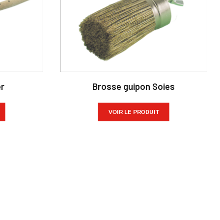
er
Brosse guipon Soies
VOIR LE PRODUIT