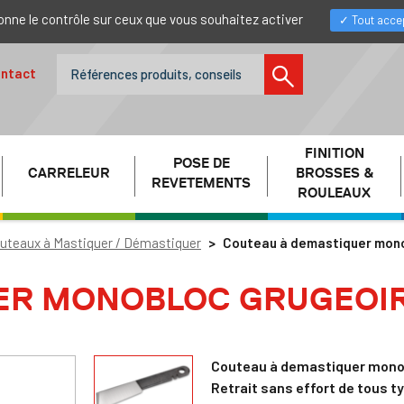
donne le contrôle sur ceux que vous souhaitez activer
Tout acce
ntact
FINITION
POSE DE
CARRELEUR
BROSSES &
REVETEMENTS
ROULEAUX
uteaux à Mastiquer / Démastiquer
Couteau à demastiquer mono
ER MONOBLOC GRUGEOI
Couteau à demastiquer mono
Retrait sans effort de tous t