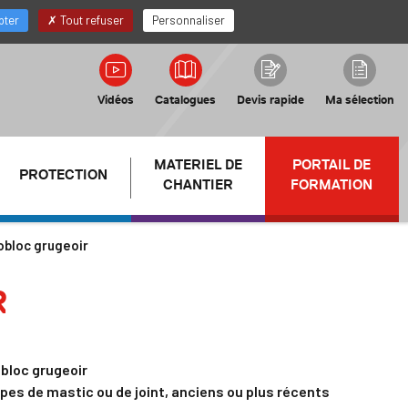
FR
Mon compte Distributeur
pter
Tout refuser
Personnaliser
Vidéos
Catalogues
Devis rapide
Ma sélection
MATERIEL DE
PORTAIL DE
PROTECTION
CHANTIER
FORMATION
bloc grugeoir
R
bloc grugeoir
ypes de mastic ou de joint, anciens ou plus récents