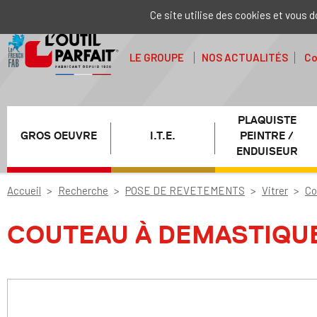
Ce site utilise des cookies et vous 
LE GROUPE
NOS ACTUALITÉS
Co
PLAQUISTE
GROS OEUVRE
I.T.E.
PEINTRE /
ENDUISEUR
Accueil
Recherche
POSE DE REVETEMENTS
Vitrer
Co
COUTEAU À DEMASTIQU