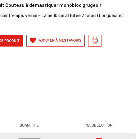
uit Couteau à demastiquer monobloc grugeoir
Acier trempé, vernie - Lame 10 cm affutée 2 faces (Longueur et
AJOUTER À MES FAVORIS
CE PRODUIT
QUANTITÉ
MA SÉLECTION