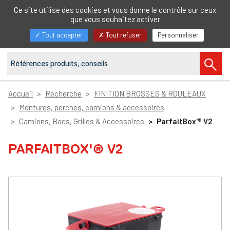
FR
Ce site utilise des cookies et vous donne le contrôle sur ceux
que vous souhaitez activer
Afficher/masquer
Tout accepter
Tout refuser
Personnaliser
la
navigation
Accueil
Recherche
FINITION BROSSES & ROULEAUX
Montures, perches, camions & accessoires
Camions, Bacs, Grilles & Accessoires
ParfaitBox'® V2
PARFAITBOX'® V2