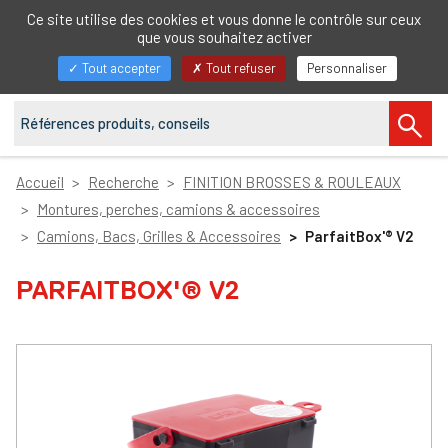
FR
Ce site utilise des cookies et vous donne le contrôle sur ceux
que vous souhaitez activer
Afficher/masquer
Tout accepter
Tout refuser
Personnaliser
la
navigation
Accueil
Recherche
FINITION BROSSES & ROULEAUX
Montures, perches, camions & accessoires
Camions, Bacs, Grilles & Accessoires
ParfaitBox'® V2
PARFAITBOX'® V2