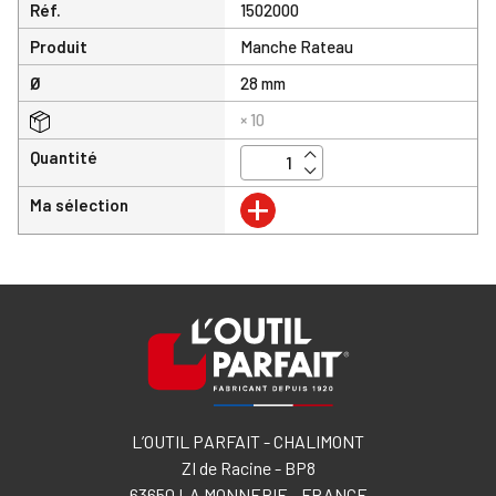
Réf.
1502000
Produit
Manche Rateau
Ø
28 mm
× 10
Quantité
+
Ma sélection
L’OUTIL PARFAIT - CHALIMONT
ZI de Racine - BP8
63650 LA MONNERIE - FRANCE