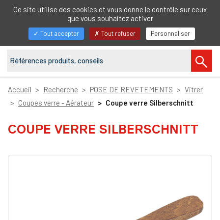
FR
Ce site utilise des cookies et vous donne le contrôle sur ceux
que vous souhaitez activer
Afficher/masquer
Tout accepter
Tout refuser
Personnaliser
la
navigation
Accueil
Recherche
POSE DE REVETEMENTS
Vitrer
Coupes verre - Aérateur
Coupe verre Silberschnitt
COUPE VERRE SILBERSCHNITT