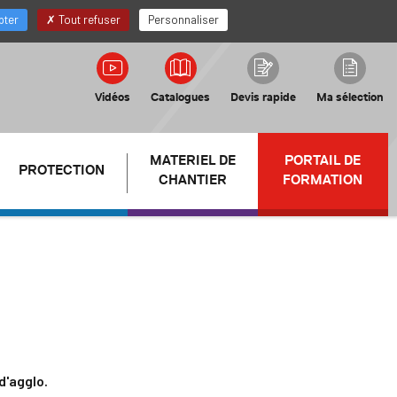
FR
Mon compte Distributeur
pter
Tout refuser
Personnaliser
Vidéos
Catalogues
Devis rapide
Ma sélection
MATERIEL DE
PORTAIL DE
PROTECTION
CHANTIER
FORMATION
 d'agglo.