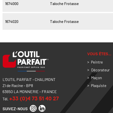
1674000
Taloche Frotasse
1674020
Taloche Frotasse
VOUS ÊTES…
Peintre
Décorateur
Maçon
L’OUTIL PARFAIT - CHALIMONT
ZI de Racine - BP8
Plaquiste
63650 LA MONNERIE - FRANCE
+33 (0)4 73 51 40 27
Tél.
SUIVEZ-NOUS