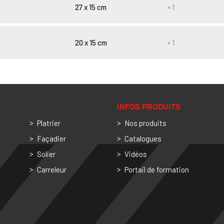
27 x 15 cm
× 1
20 x 15 cm
× 1
INFOS PRODUITS
Platrier
Nos produits
Façadier
Catalogues
Solier
Vidéos
Carreleur
Portail de formation