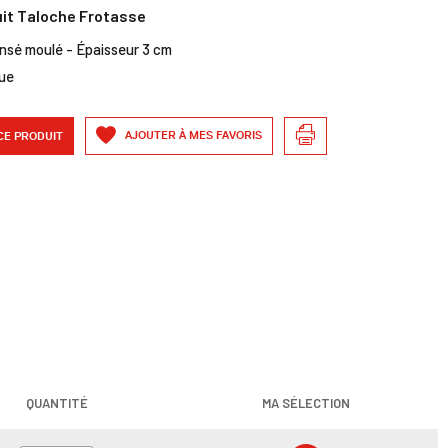
uit Taloche Frotasse
nsé moulé - Épaisseur 3 cm
ue
AJOUTER À MES FAVORIS
CE PRODUIT
QUANTITÉ
MA SÉLECTION