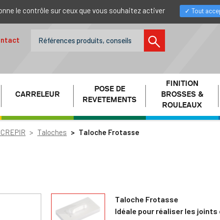
donne le contrôle sur ceux que vous souhaitez activer
Tout acce
ntact
FINITION
POSE DE
CARRELEUR
BROSSES &
REVETEMENTS
ROULEAUX
 CREPIR
Taloches
Taloche Frotasse
Taloche Frotasse
Idéale pour réaliser les joints