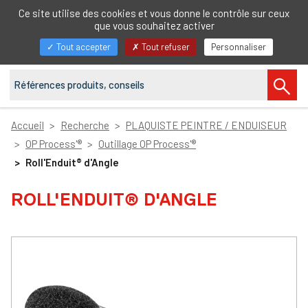
FR
Ce site utilise des cookies et vous donne le contrôle sur ceux
que vous souhaitez activer
Afficher/masquer
Tout accepter
Tout refuser
Personnaliser
la
navigation
Accueil
Recherche
PLAQUISTE PEINTRE / ENDUISEUR
OP Process'®
Outillage OP Process'®
Roll'Enduit® d'Angle
ROLL'ENDUIT® D'ANGLE