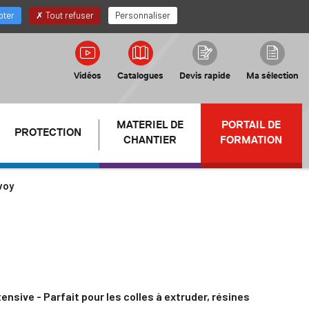
FR
Mon compte Distributeur
pter
Tout refuser
Personnaliser
Vidéos
Catalogues
Devis rapide
Ma sélection
MATERIEL DE
PORTAIL DE
PROTECTION
CHANTIER
FORMATION
voy
tensive - Parfait pour les colles à extruder, résines