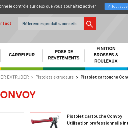
donne le contrôle sur ceux que vous souhaitez activer
Tout acce
ntact
FINITION
POSE DE
CARRELEUR
BROSSES &
REVETEMENTS
ROULEAUX
XER EXTRUDER
Pistolets extrudeurs
Pistolet cartouche Con
CONVOY
Pistolet cartouche Convoy
Utilisation professionnelle in