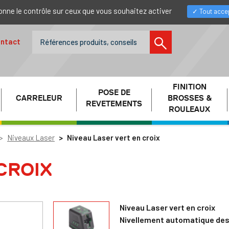
donne le contrôle sur ceux que vous souhaitez activer
Tout acce
ntact
FINITION
POSE DE
CARRELEUR
BROSSES &
REVETEMENTS
ROULEAUX
Niveaux Laser
Niveau Laser vert en croix
CROIX
Niveau Laser vert en croix
Nivellement automatique des 