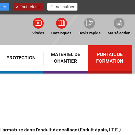
FR
Mon compte Distributeur
pter
Tout refuser
Personnaliser
Vidéos
Catalogues
Devis rapide
Ma sélection
MATERIEL DE
PORTAIL DE
PROTECTION
CHANTIER
FORMATION
l'armature dans l'enduit d'encollage (Enduit épais, I.T.E.)