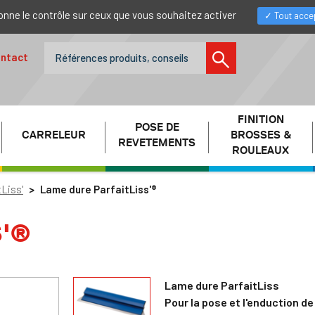
donne le contrôle sur ceux que vous souhaitez activer
Tout acce
ntact
FINITION
POSE DE
CARRELEUR
BROSSES &
REVETEMENTS
ROULEAUX
Liss'
Lame dure ParfaitLiss'®
S'®
Lame dure ParfaitLiss
Pour la pose et l'enduction de 