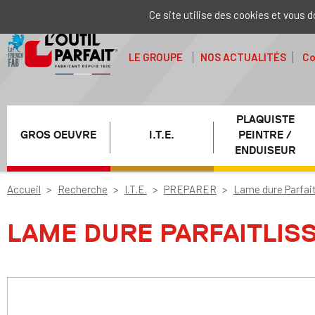
Ce site utilise des cookies et vous 
LE GROUPE
NOS ACTUALITÉS
Co
PLAQUISTE
GROS OEUVRE
I.T.E.
PEINTRE /
ENDUISEUR
Accueil
Recherche
I.T.E.
PREPARER
Lame dure Parfait
LAME DURE PARFAITLIS