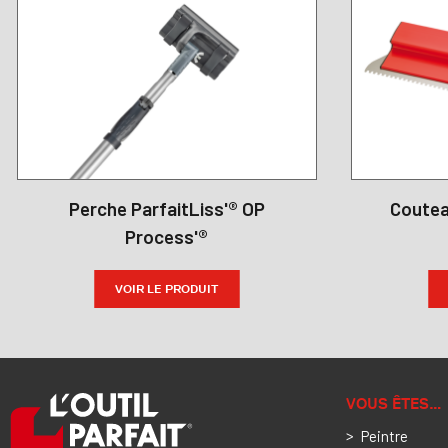
Perche ParfaitLiss'® OP
Couteau
Process'®
VOIR LE PRODUIT
VOUS ÊTES…
Peintre