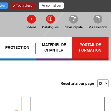
FR
Mon compte Distributeur
pter
Tout refuser
Personnaliser
Vidéos
Catalogues
Devis rapide
Ma sélection
MATERIEL DE
PORTAIL DE
PROTECTION
CHANTIER
FORMATION
Résultats par page