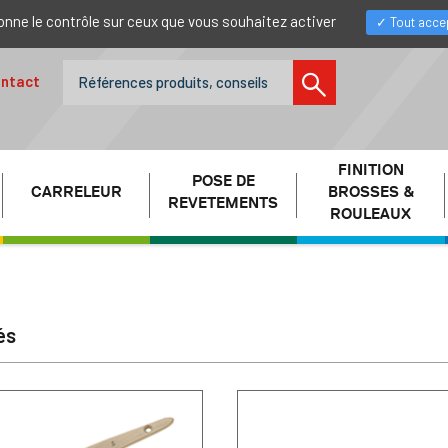
donne le contrôle sur ceux que vous souhaitez activer
Tout acce
ntact
FINITION
POSE DE
CARRELEUR
BROSSES &
REVETEMENTS
ROULEAUX
és