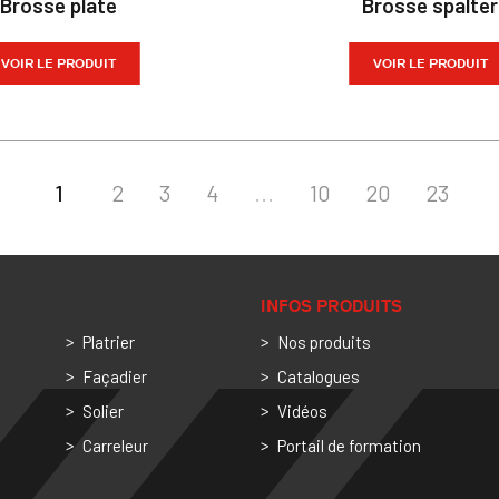
Brosse plate
Brosse spalter
VOIR LE PRODUIT
VOIR LE PRODUIT
1
2
3
4
...
10
20
23
INFOS PRODUITS
Platrier
Nos produits
Façadier
Catalogues
Solier
Vidéos
Carreleur
Portail de formation