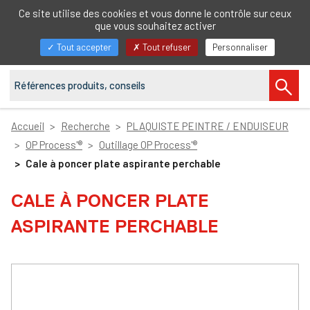
FR
Ce site utilise des cookies et vous donne le contrôle sur ceux
que vous souhaitez activer
Afficher/masquer
Tout accepter
Tout refuser
Personnaliser
la
navigation
Accueil
Recherche
PLAQUISTE PEINTRE / ENDUISEUR
OP Process'®
Outillage OP Process'®
Cale à poncer plate aspirante perchable
CALE À PONCER PLATE
ASPIRANTE PERCHABLE