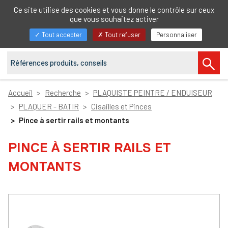
FR
Ce site utilise des cookies et vous donne le contrôle sur ceux
que vous souhaitez activer
Afficher/masquer
Tout accepter
Tout refuser
Personnaliser
la
navigation
Accueil
Recherche
PLAQUISTE PEINTRE / ENDUISEUR
PLAQUER - BATIR
Cisailles et Pinces
Pince à sertir rails et montants
PINCE À SERTIR RAILS ET
MONTANTS